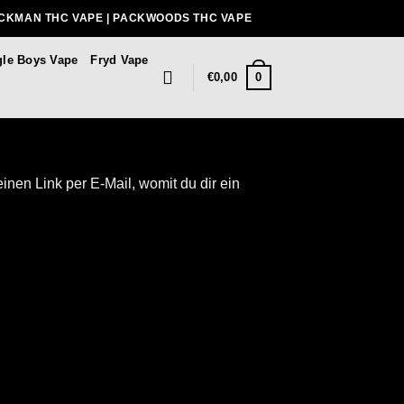
ACKMAN THC VAPE | PACKWOODS THC VAPE
gle Boys Vape
Fryd Vape
0
€
0,00
nen Link per E-Mail, womit du dir ein