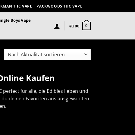
ACKMAN THC VAPE | PACKWOODS THC VAPE
ungle Boys Vape
€
0,00
0
Online Kaufen
rfect für alle, die Edibles lieben und
st du deinen Favoriten aus ausgewählten
en.