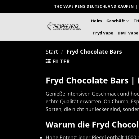
Zum
THC VAPE PENS DEUTSCHLAND KAUFEN | 
Inhalt
springen
Heim
Geschäft
TH
Fryd Vape
DMT Vape
Start
/
Fryd Chocolate Bars
FILTER
Fryd Chocolate Bars |
Genieße intensiven Geschmack und hochw
echte Qualität erwarten. Ob Churro, Esp
Sorten, die nicht nur lecker sind, sond
Warum die Fryd Chocol
Hohe Potenz: jeder Riegel enthält 1000 