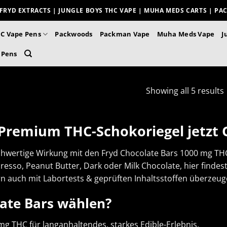
FRYD EXTRACTS | JUNGLE BOYS THC VAPE | MUHA MEDS CARTS | P
C Vape Pens
Packwoods
Packman Vape
Muha Meds Vape
J
 Pens
Showing all 5 results
 Premium THC-Schokoriegel jetzt 
ertige Wirkung mit den Fryd Chocolate Bars 1000 mg THC pe
resso, Peanut Butter, Dark oder Milk Chocolate, hier finde
ern auch mit Labortests & geprüften Inhaltsstoffen überzeug
ate Bars wählen?
mg THC für langanhaltendes, starkes Edible-Erlebnis.