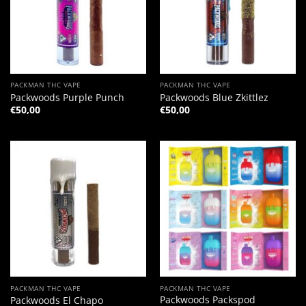
PACKMAN THC VAPE
PACKMAN THC VAPE
Packwoods Purple Punch
Packwoods Blue Zkittlez
€
50,00
€
50,00
PACKMAN THC VAPE
PACKMAN THC VAPE
Packwoods Packspod
Packwoods El Chapo