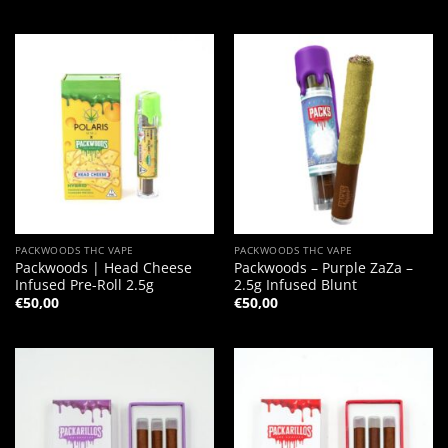
PACKWOODS THC VAPE
PACKWOODS THC VAPE
Packwoods | Head Cheese
Packwoods – Purple ZaZa –
Infused Pre-Roll 2.5g
2.5g Infused Blunt
€
50,00
€
50,00