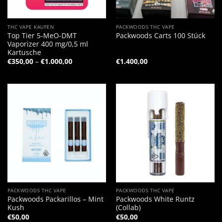
THC VAPE KAUFEN
PACKWOODS THC VAPE
Top Tier 5-MeO-DMT
Packwoods Carts 100 Stück
Vaporizer 400 mg/0,5 ml
Kartusche
Preisspanne:
€
350,00
–
€
1.000,00
€
1.400,00
€350,00
bis
€1.000,00
PACKWOODS THC VAPE
PACKWOODS THC VAPE
Packwoods Packarillos – Mint
Packwoods White Runtz
Kush
(Collab)
€
50,00
€
50,00