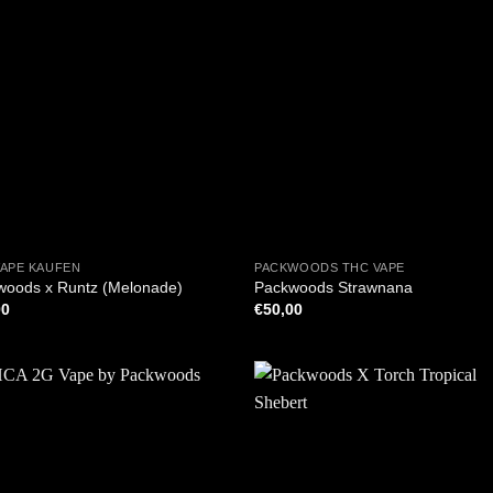
+
VAPE KAUFEN
PACKWOODS THC VAPE
woods x Runtz (Melonade)
Packwoods Strawnana
00
€
50,00