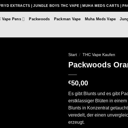
FRYD EXTRACTS | JUNGLE BOYS THC VAPE | MUHA MEDS CARTS | P
 Vape Pens
Packwoods
Packman Vape
Muha Meds Vape
Jun
Start
/
THC Vape Kaufen
Packwoods Ora
50,00
€
Es gibt Blunts und es gibt P
erstklassiger Blüten in eine
Blunts in Konzentrat getaucht,
veredelt, der einen unvergle
erzeugt.