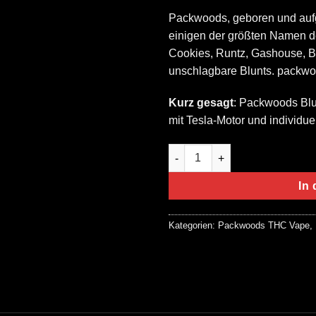
Packwoods, geboren und aufg
einigen der größten Namen 
Cookies, Runtz, Gashouse, Big
unschlagbare Blunts. packwo
Kurz gesagt
: Packwoods Blu
mit Tesla-Motor und individue
Packwoods Orange Eruption 
In
Kategorien:
Packwoods THC Vape
,