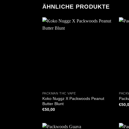
ÄHNLICHE PRODUKTE
+
+
PACKMAN THC VAPE
PACK
Koko Nuggz X Packwoods Peanut
Pack
Butter Blunt
€
50,
€
50,00