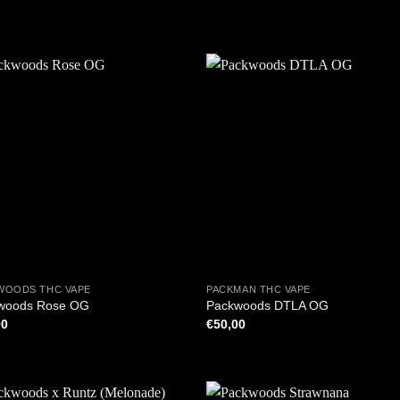
+
WOODS THC VAPE
PACKMAN THC VAPE
woods Rose OG
Packwoods DTLA OG
00
€
50,00