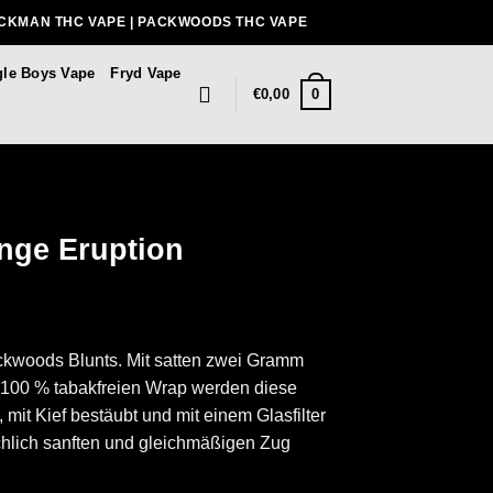
ACKMAN THC VAPE | PACKWOODS THC VAPE
gle Boys Vape
Fryd Vape
0
€
0,00
nge Eruption
ackwoods Blunts. Mit satten zwei Gramm
m 100 % tabakfreien Wrap werden diese
 mit Kief bestäubt und mit einem Glasfilter
ichlich sanften und gleichmäßigen Zug