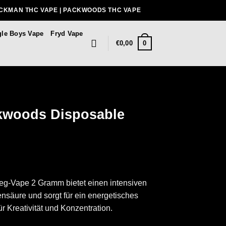
ACKMAN THC VAPE | PACKWOODS THC VAPE
gle Boys Vape
Fryd Vape
0
€
0,00
kwoods Disposable
-Vape 2 Gramm bietet einen intensiven
säure und sorgt für ein energetisches
r Kreativität und Konzentration.