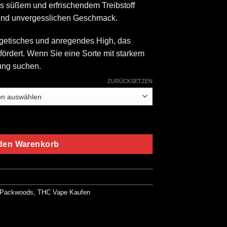
s süßem und erfrischendem Treibstoff
n und unvergesslichen Geschmack.
ergetisches und anregendes High, das
 fördert. Wenn Sie eine Sorte mit starkem
ung suchen.
ZURÜCKSETZEN
able Vape Menge
 den Warenkorb
Packwoods
,
THC Vape Kaufen