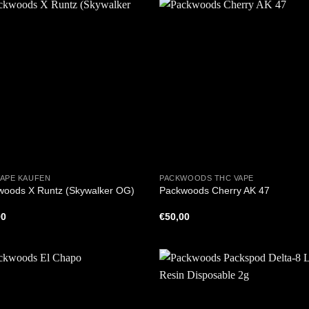
+
VAPE KAUFEN
PACKWOODS THC VAPE
woods X Runtz (Skywalker OG)
Packwoods Cherry AK 47
00
€
50,00