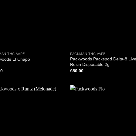
+
MAN THC VAPE
PACKMAN THC VAPE
Packwoods Packspod Delta-8 Liv
woods El Chapo
Resin Disposable 2g
00
€
50,00