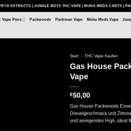
FRYD EXTRACTS | JUNGLE BOYS THC VAPE | MUHA MEDS CARTS | P
 Vape Pens
Packwoods
Packman Vape
Muha Meds Vape
Jun
Start
/
THC Vape Kaufen
Gas House Pac
Vape
50,00
€
Gas House Packwoods Einweg
Dieselgeschmack und Zitronen
und anregendes High, ideal fü