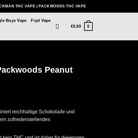
ACKMAN THC VAPE | PACKWOODS THC VAPE
gle Boys Vape
Fryd Vape
0
€
0,00
Packwoods Peanut
iniert reichhaltige Schokolade und
ein zufriedenstellendes
lt kein THC und ist daher für diejenigen