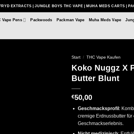
FRYD EXTRACTS | JUNGLE BOYS THC VAPE | MUHA MEDS CARTS | P
 Vape Pens
Packwoods
Packman Vape
Muha Meds Vape
Jun
Start
/
THC Vape Kaufen
Koko Nuggz X 
Butter Blunt
50,00
€
Geschmacksprofil
: Komb
cremige Erdnussbutter für 
Geschmackserlebnis.​
Nicht medizinisch
: Enthä