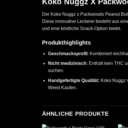
Koko Nuggz X Packwood
Der Koko Nuggz x Packwoods Peanut Butter
Diese innovative Leckerei besteht aus ei
und eine köstliche Snack-Option bietet. ​
Produkthighlights
Geschmacksprofil
: Kombiniert reichh
Nicht medizinisch
: Enthält kein THC u
suchen.​
Handgefertigte Qualität:
Koko Nuggz si
Weed Kaufen
.
ÄHNLICHE PRODUKTE