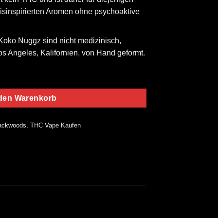
isinspirierten Aromen ohne psychoaktive
oko Nuggz sind nicht medizinisch,
os Angeles, Kalifornien, von Hand geformt.
ut Butter Blunt Menge
 den Warenkorb
ackwoods
,
THC Vape Kaufen