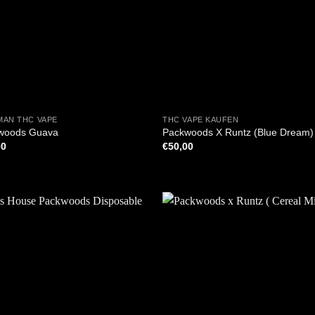
+
MAN THC VAPE
THC VAPE KAUFEN
woods Guava
Packwoods X Runtz (Blue Dream)
00
€
50,00