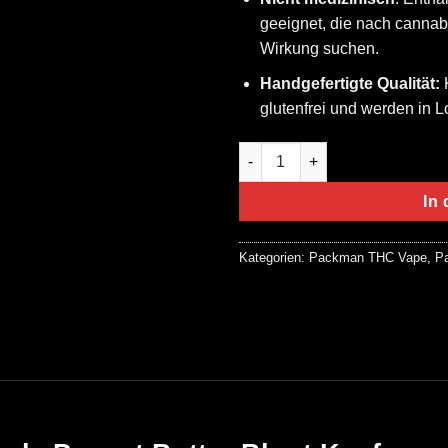
geeignet, die nach cannab
Wirkung suchen.​
Handgefertigte Qualität:
K
glutenfrei und werden in L
Koko Nuggz X Packwoods Pean
In
Kategorien:
Packman THC Vape
,
P