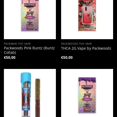
PACKMAN THC VAPE
PACKWOODS THC VAPE
Packwoods Pink Runtz (Runtz
THCA 2G Vape by Packwoods
Collab)
€
50,00
€
50,00