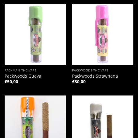
PACKMAN THC VAPE
PACKWOODS THC VAPE
Packwoods Guava
Packwoods Strawnana
€
50,00
€
50,00