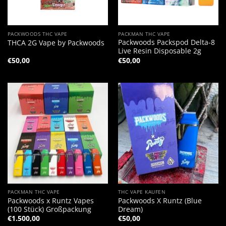
PACKWOODS THC VAPE
PACKMAN THC VAPE
Packwoods Packspod Delta-8
THCA 2G Vape by Packwoods
Live Resin Disposable 2g
€
50,00
€
50,00
PACKMAN THC VAPE
THC VAPE KAUFEN
Packwoods x Runtz Vapes
Packwoods X Runtz (Blue
(100 Stück) Großpackung
Dream)
€
1.500,00
€
50,00