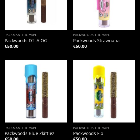
PACKMAN THC VAPE
PACKWOODS THC VAPE
Packwoods DTLA OG
Packwoods Strawnana
€
50,00
€
50,00
PACKMAN THC VAPE
PACKWOODS THC VAPE
Packwoods Blue Zkittlez
Packwoods Flo
€
50,00
€
50,00