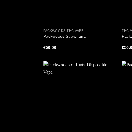
+
+
PACKWOODS THC VAPE
THC 
Packwoods Strawnana
Pack
€
50,00
€
50,
+
+