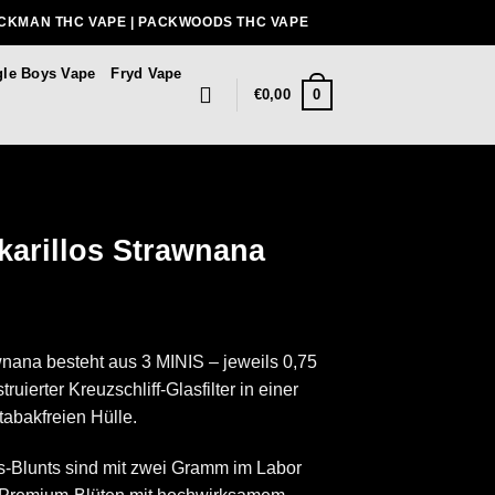
ACKMAN THC VAPE | PACKWOODS THC VAPE
gle Boys Vape
Fryd Vape
0
€
0,00
arillos Strawnana
nana besteht aus 3 MINIS – jeweils 0,75
ierter Kreuzschliff-Glasfilter in einer
abakfreien Hülle.
-Blunts sind mit zwei Gramm im Labor