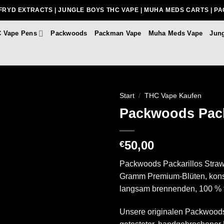
FRYD EXTRACTS | JUNGLE BOYS THC VAPE | MUHA MEDS CARTS | P
 Vape Pens
Packwoods
Packman Vape
Muha Meds Vape
Jun
Start
/
THC Vape Kaufen
Packwoods Pack
50,00
€
Packwoods Packarillos Straw
Gramm Premium-Blüten, konstru
langsam brennenden, 100 % t
Unsere originalen Packwoods