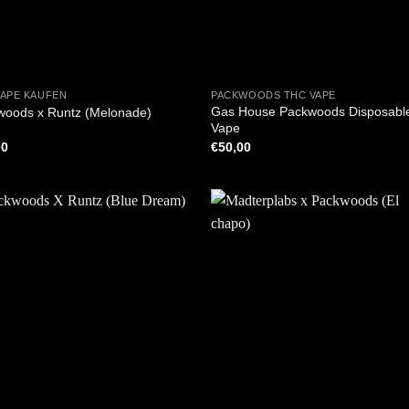
+
VAPE KAUFEN
PACKWOODS THC VAPE
Gas House Packwoods Disposabl
woods x Runtz (Melonade)
Vape
00
€
50,00
+