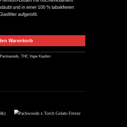
r Premium-Blüten mit hochwirksamem
estäubt und in einer 100 % tabakfreien
asfilter aufgerollt.
nana Menge
 den Warenkorb
Packwoods
,
THC Vape Kaufen