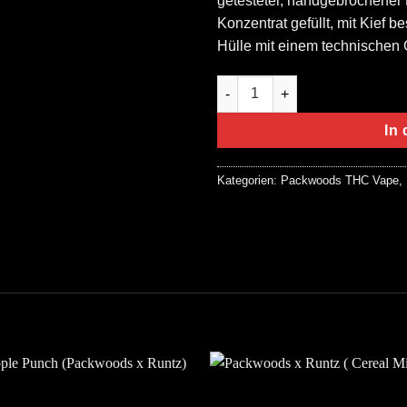
getesteter, handgebrochene
Konzentrat gefüllt, mit Kief b
Hülle mit einem technischen Gl
Packwoods Packarillos Straw
In
Kategorien:
Packwoods THC Vape
,