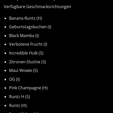
€124,00
Verfügbare Geschmacksrichtungen
bis
€17.000,00
Banana Runtz (H)
Geburtstagskuchen (I)
Black Mamba (I)
Verbotene Frucht (I)
Incredible Hulk (S)
Zitronen-Slushie (S)
Maui Wowie (S)
OG (I)
Pink Champagne (H)
Runtz H (S)
Runtz (H)