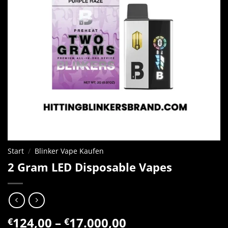
Start
/
Blinker Vape Kaufen
2 Gram LED Disposable Vapes
Preisspanne:
124,00
–
17.000,00
€
€