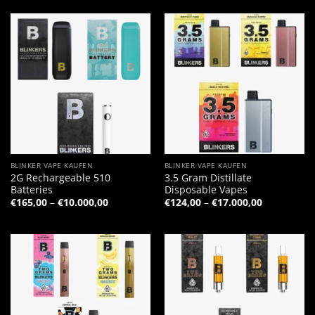
BLINKER VAPE KAUFEN
BLINKER VAPE KAUFEN
2G Rechargeable 510
3.5 Gram Distillate
Batteries
Disposable Vapes
Preisspanne:
Preisspann
€
165,00
–
€
10.000,00
€
124,00
–
€
17.000,00
€165,00
€124,00
bis
bis
€10.000,00
€17.000,00