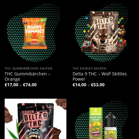
THC GUMMIBÄRCHEN KAUFEN
THC EDIBLES KAUFEN
THC Gummibärchen –
Delta 9 THC – Wolf Skittles
Orange
Power
Preisspanne:
Preisspanne:
€
17,00
–
€
74,00
€
14,00
–
€
53,00
€17,00
€14,00
bis
bis
€74,00
€53,00