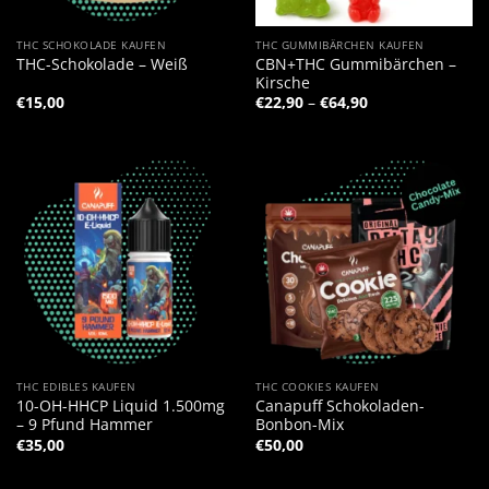
THC SCHOKOLADE KAUFEN
THC GUMMIBÄRCHEN KAUFEN
CBN+THC Gummibärchen –
THC-Schokolade – Weiß
Kirsche
Preisspanne:
€
15,00
€
22,90
–
€
64,90
€22,90
bis
€64,90
THC EDIBLES KAUFEN
THC COOKIES KAUFEN
10-OH-HHCP Liquid 1.500mg
Canapuff Schokoladen-
– 9 Pfund Hammer
Bonbon-Mix
€
35,00
€
50,00