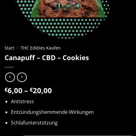
Start
/
THC Edibles Kaufen
Canapuff – CBD – Cookies
Preisspanne:
6,00
–
20,00
€
€
€6,00
Antistress
bis
€20,00
Entzündungshemmende Wirkungen
Schlafunterstützung