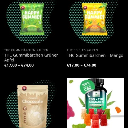
THC GUMMIBÄRCHEN KAUFEN
THC EDIBLES KAUFEN
THC Gummibärchen Grüner
THC Gummibärchen – Mango
Apfel
Preisspanne:
Preisspanne:
€
17,00
–
€
74,00
€
17,00
–
€
74,00
€17,00
€17,00
bis
bis
€74,00
€74,00