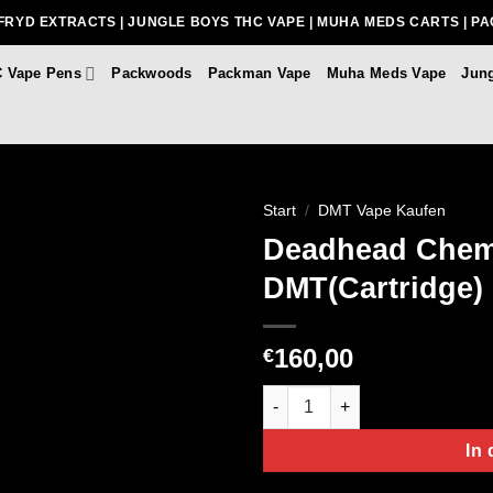
FRYD EXTRACTS | JUNGLE BOYS THC VAPE | MUHA MEDS CARTS | P
 Vape Pens
Packwoods
Packman Vape
Muha Meds Vape
Jun
Start
/
DMT Vape Kaufen
Deadhead Chemi
DMT(Cartridge)
160,00
€
Deadhead Chemist 5-Meo-DMT(
In