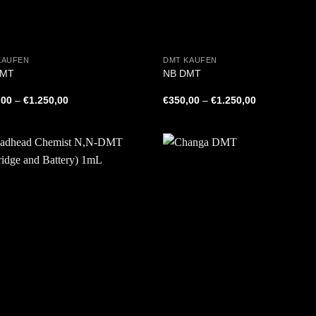
+
KAUFEN
DMT KAUFEN
DMT
NB DMT
Preisspanne:
Preisspanne:
,00
–
€
1.250,00
€
350,00
–
€
1.250,00
€350,00
€350,00
bis
bis
€1.250,00
€1.250,00
+