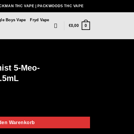
ACKMAN THC VAPE | PACKWOODS THC VAPE
gle Boys Vape
Fryd Vape
0
€
0,00
st 5-Meo-
 .5mL
Cartridge) .5mL Menge
 den Warenkorb