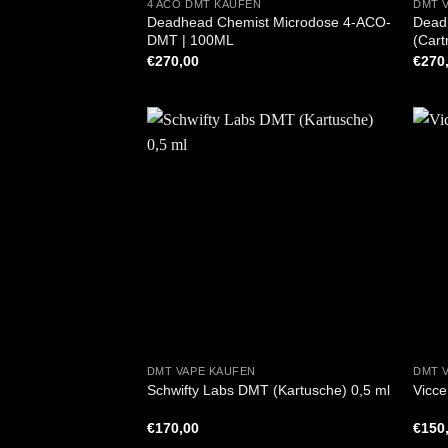
4 ACO DMT KAUFEN
DMT 
Deadhead Chemist Microdose 4-ACO-
Dead
DMT | 100ML
(Cart
€
270,00
€
270
+
+
DMT VAPE KAUFEN
DMT 
Schwifty Labs DMT (Kartusche) 0,5 ml
Vicce
€
170,00
€
150