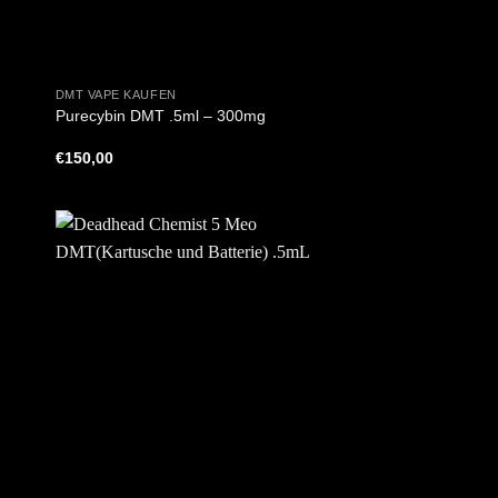
+
DMT VAPE KAUFEN
Purecybin DMT .5ml – 300mg
€
150,00
+