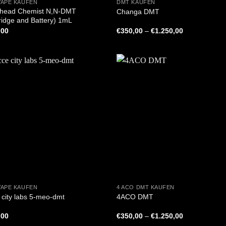
VAPE KAUFEN
DMT KAUFEN
head Chemist N,N-DMT
Changa DMT
ridge and Battery) 1mL
Preisspanne:
,00
€
350,00
–
€
1.250,00
€350,00
bis
€1.250,00
+
VAPE KAUFEN
4 ACO DMT KAUFEN
 city labs 5-meo-dmt
4ACO DMT
Preisspanne:
,00
€
350,00
–
€
1.250,00
€350,00