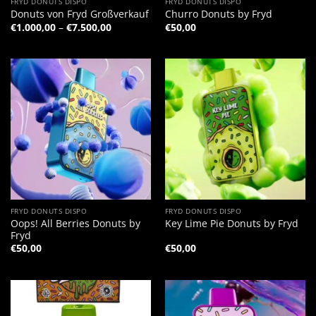
FRYD DONUTS DISPO
FRYD DONUTS DISPO
Donuts von Fryd Großverkauf
Churro Donuts by Fryd
Preisspanne:
€
1.000,00
–
€
7.500,00
€
50,00
€1.000,00
bis
€7.500,00
FRYD DONUTS DISPO
FRYD DONUTS DISPO
Oops! All Berries Donuts by
Key Lime Pie Donuts by Fryd
Fryd
€
50,00
€
50,00