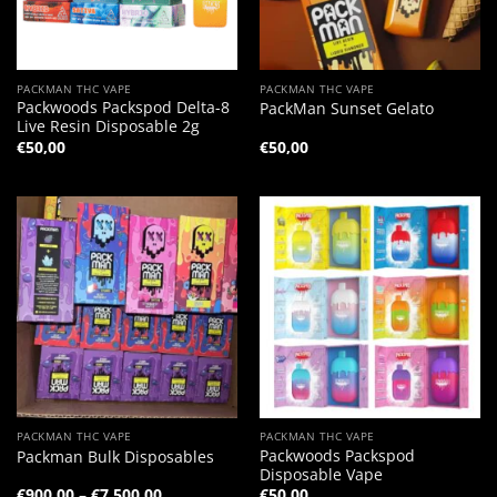
PACKMAN THC VAPE
PACKMAN THC VAPE
Packwoods Packspod Delta-8
PackMan Sunset Gelato
Live Resin Disposable 2g
€
50,00
€
50,00
PACKMAN THC VAPE
PACKMAN THC VAPE
Packwoods Packspod
Packman Bulk Disposables
Disposable Vape
Preisspanne:
€
900,00
–
€
7.500,00
€
50,00