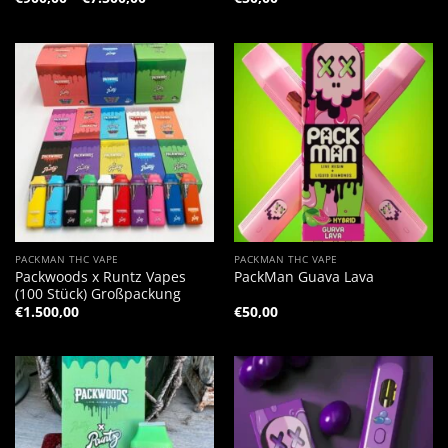
€900,00
bis
€7.500,00
PACKMAN THC VAPE
PACKMAN THC VAPE
Packwoods x Runtz Vapes
PackMan Guava Lava
(100 Stück) Großpackung
€
1.500,00
€
50,00