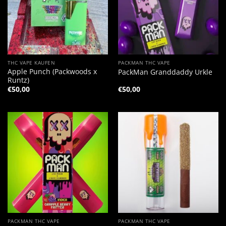
THC VAPE KAUFEN
PACKMAN THC VAPE
Apple Punch (Packwoods x
PackMan Granddaddy Urkle
Runtz)
€
50,00
€
50,00
PACKMAN THC VAPE
PACKMAN THC VAPE