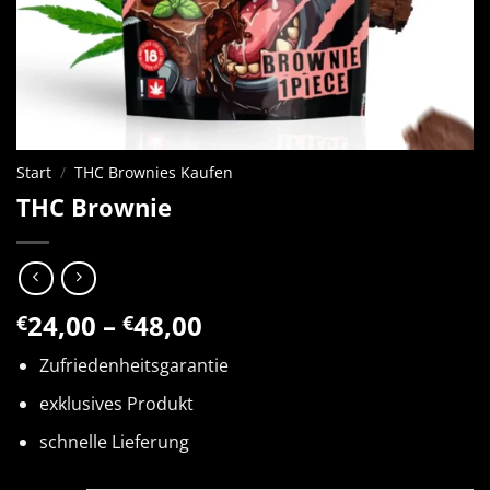
Start
/
THC Brownies Kaufen
THC Brownie
Preisspanne:
24,00
–
48,00
€
€
€24,00
Zufriedenheitsgarantie
bis
€48,00
exklusives Produkt
schnelle Lieferung