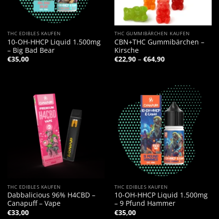
THC EDIBLES KAUFEN
THC GUMMIBÄRCHEN KAUFEN
10-OH-HHCP Liquid 1.500mg
CBN+THC Gummibärchen –
– Big Bad Bear
Kirsche
Preisspanne:
€
35,00
€
22,90
–
€
64,90
€22,90
bis
€64,90
THC EDIBLES KAUFEN
THC EDIBLES KAUFEN
Dabbalicious 96% H4CBD –
10-OH-HHCP Liquid 1.500mg
Canapuff – Vape
– 9 Pfund Hammer
€
33,00
€
35,00