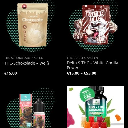
THC SCHOKOLADE KAUFEN
THC EDIBLES KAUFEN
Delta 9 THC – White Gorilla
THC-Schokolade – Weiß
Power
Preisspanne:
€
15,00
€
15,00
–
€
53,00
€15,00
bis
€53,00