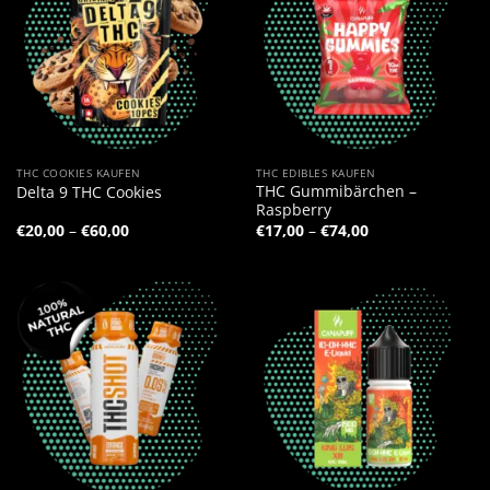
THC COOKIES KAUFEN
THC EDIBLES KAUFEN
THC Gummibärchen –
Delta 9 THC Cookies
Raspberry
Preisspanne:
Preisspanne:
€
20,00
–
€
60,00
€
17,00
–
€
74,00
€20,00
€17,00
bis
bis
€60,00
€74,00