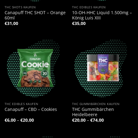
THC SHOTS KAUFEN
THC EDIBLES KAUFEN
Canapuff THC SHOT – Orange
10-OH-HHC Liquid 1.500mg –
60ml
König Luis XIII
€
31,00
€
35,00
THC EDIBLES KAUFEN
THC GUMMIBÄRCHEN KAUFEN
THC Gummibärchen
Canapuff – CBD – Cookies
Heidelbeere
Preisspanne:
Preisspanne:
€
6,00
–
€
20,00
€
20,00
–
€
74,00
€6,00
€20,00
bis
bis
€20,00
€74,00