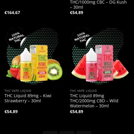
THC/1000mg CBC – OG Kush
– 30ml
€
164,67
€
54,89
THC VAPE LIQUID
THC VAPE LIQUID
THC Liquid 89mg – Kiwi
THC Liquid 89mg
Strawberry – 30ml
THC/2000mg CBD – Wild
Watermelon – 30ml
€
54,89
€
54,89