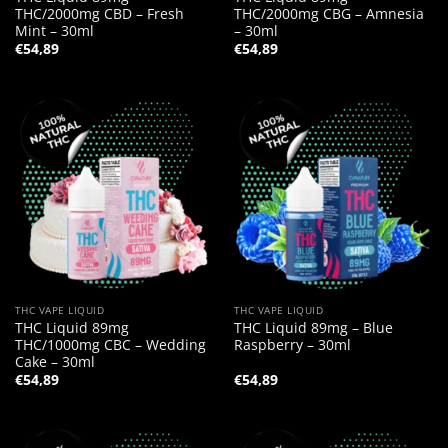
THC/2000mg CBD – Fresh
THC/2000mg CBG – Amnesia
Mint – 30ml
– 30ml
€
54,89
€
54,89
THC VAPE LIQUID
THC VAPE LIQUID
THC Liquid 89mg
THC Liquid 89mg – Blue
THC/1000mg CBC – Wedding
Raspberry – 30ml
Cake – 30ml
€
54,89
€
54,89