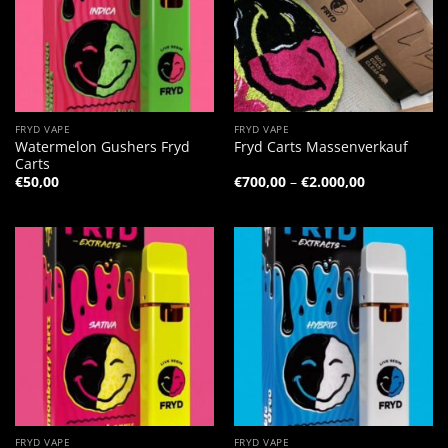
FRYD VAPE
FRYD VAPE
Watermelon Gushers Fryd
Fryd Carts Massenverkauf
Carts
Preisspanne
€
50,00
€
700,00
–
€
2.000,00
€700,00
bis
€2.000,00
FRYD VAPE
FRYD VAPE