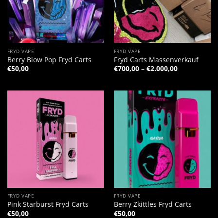
FRYD VAPE
FRYD VAPE
Berry Blow Pop Fryd Carts
Fryd Carts Massenverkauf
Preisspanne
€
50,00
€
700,00
–
€
2.000,00
€700,00
bis
€2.000,00
FRYD VAPE
FRYD VAPE
Pink Starburst Fryd Carts
Berry Zkittles Fryd Carts
€
50,00
€
50,00