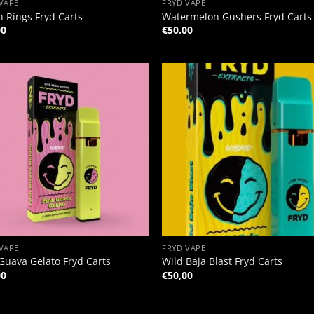
VAPE
FRYD VAPE
 Rings Fryd Carts
Watermelon Gushers Fryd Carts
00
€
50,00
+
VAPE
FRYD VAPE
Guava Gelato Fryd Carts
Wild Baja Blast Fryd Carts
00
€
50,00