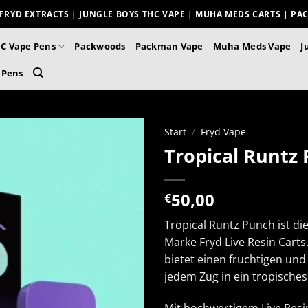
FRYD EXTRACTS | JUNGLE BOYS THC VAPE | MUHA MEDS CARTS | P
C Vape Pens
Packwoods
Packman Vape
Muha Meds Vape
J
 Pens
Start
/
Fryd Vape
Tropical Runtz 
50,00
€
Tropical Runtz Punch ist d
Marke Fryd Live Resin Cart
bietet einen fruchtigen un
jedem Zug in ein tropisches
Mit hochwertigem Live Resi