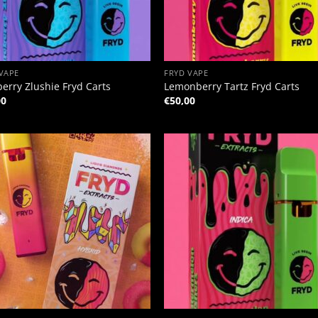
+
VAPE
FRYD VAPE
erry Zlushie Fryd Carts
Lemonberry Tartz Fryd Carts
00
€
50,00
+