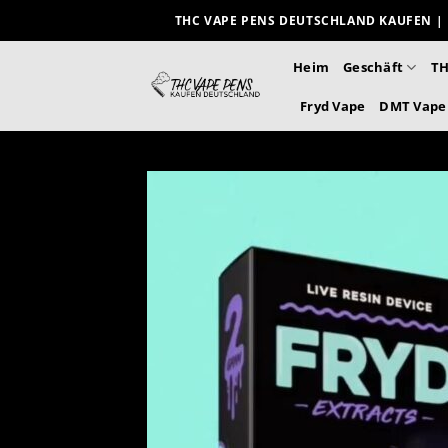
Zum
THC VAPE PENS DEUTSCHLAND KAUFEN | 
Inhalt
springen
Heim
Geschäft
TH
Fryd Vape
DMT Vape